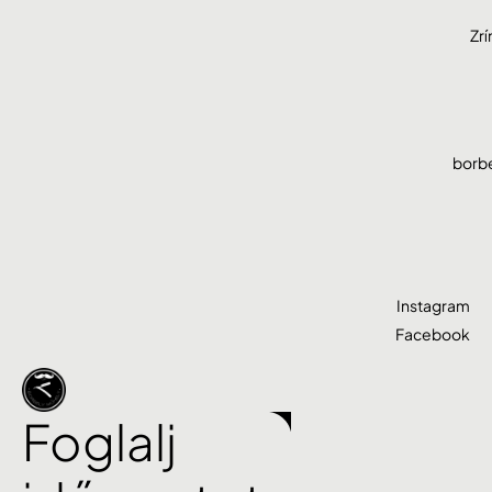
Zrí
borb
Instagram
Facebook
Foglalj