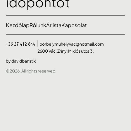
időpontot
Kezdőlap
Rólunk
Árlista
Kapcsolat
borbelymuhelyvac@hotmail.com
+36 27 412 844
2600 Vác, Zrínyi Miklós utca 3.
by davidbanstik
©2026. All rights reserved.